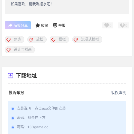
如果喜欢，请我喝瓶水吧！
0
0
海报分享
收藏
举报
建造
放松
模拟
沉浸式模拟
设计与插画
下载地址
投诉举报
版权声明
安装说明
：
点击exe文件即安装
密码
：
都是在下方
密码
：
133game.cc