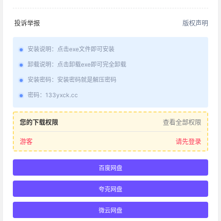
投诉举报
版权声明
安装说明
：
点击exe文件即可安装
卸载说明
：
点击卸载exe即可完全卸载
安装密码
：
安装密码就是解压密码
密码
：
133yxck.cc
您的下载权限
查看全部权限
游客
请先登录
百度网盘
夸克网盘
微云网盘