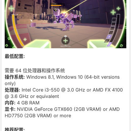
最低配置:
需要 64 位处理器和操作系统
操作系统:
Windows 8.1, Windows 10 (64-bit versions
only)
处理器:
Intel Core i3-550 @ 3.0 GHz or AMD FX 4100
@ 3.6 GHz or equivalent
内存:
4 GB RAM
显卡:
NVIDIA GeForce GTX660 (2GB VRAM) or AMD
HD7750 (2GB VRAM) or more
推荐配置: