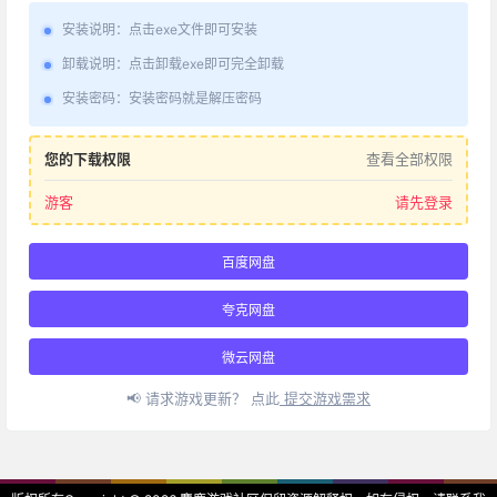
安装说明
：
点击exe文件即可安装
卸载说明
：
点击卸载exe即可完全卸载
安装密码
：
安装密码就是解压密码
您的下载权限
查看全部权限
游客
请先登录
百度网盘
夸克网盘
微云网盘
📢 请求游戏更新？ 点此
提交游戏需求