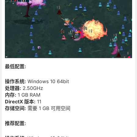
最低配置:
操作系统:
Windows 10 64bit
处理器:
2.50GHz
内存:
1 GB RAM
DirectX 版本:
11
存储空间:
需要 1 GB 可用空间
推荐配置: