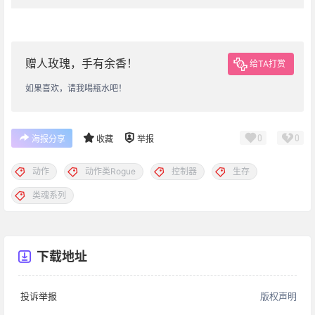
赠人玫瑰，手有余香！
给TA打赏
如果喜欢，请我喝瓶水吧！
0
0
海报分享
收藏
举报
动作
动作类Rogue
控制器
生存
类魂系列
下载地址
投诉举报
版权声明