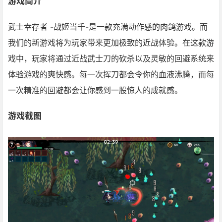
游戏简介
武士幸存者 -战姬当千-是一款充满动作感的肉鸽游戏。而
我们的新游戏将为玩家带来更加极致的近战体验。在这款游
戏中，玩家将通过近战武士刀的砍杀以及灵敏的回避系统来
体验游戏的爽快感。每一次挥刀都会令你的血液沸腾，而每
一次精准的回避都会让你感到一股惊人的成就感。
游戏截图