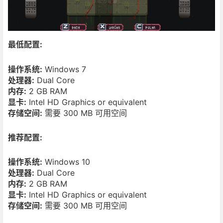
最低配置:
操作系统:
Windows 7
处理器:
Dual Core
内存:
2 GB RAM
显卡:
Intel HD Graphics or equivalent
存储空间:
需要 300 MB 可用空间
推荐配置:
操作系统:
Windows 10
处理器:
Dual Core
内存:
2 GB RAM
显卡:
Intel HD Graphics or equivalent
存储空间:
需要 300 MB 可用空间