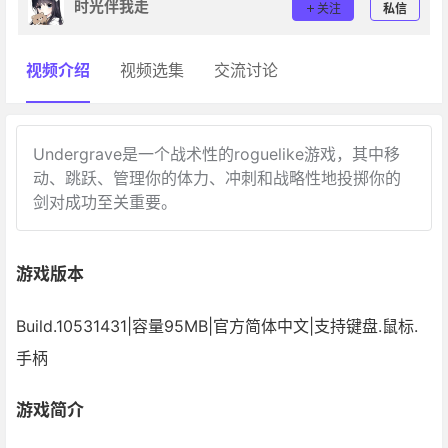
时光伴我走
关注
私信
视频介绍
视频选集
交流讨论
Undergrave是一个战术性的roguelike游戏，其中移
动、跳跃、管理你的体力、冲刺和战略性地投掷你的
剑对成功至关重要。
游戏版本
Build.10531431|容量95MB|官方简体中文|支持键盘.鼠标.
手柄
游戏简介