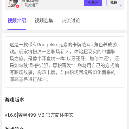
关注
私信
牛马搬运工
视频介绍
视频选集
交流讨论
这是一款带有Rougelike元素的卡牌战斗+角色养成游
戏。玩家将扮演一名职场新人，体验超现实的中国职
场之旅。是像半泽直树一样”以牙还牙，加倍奉还“，还
是如勾践”卧薪尝胆，厚积薄发”？您将用自己的方式编
写职场故事，构筑卡牌，与由职场困境所幻化而来的
邪恶意兽进行战斗。
游戏版本
v1.6.6|容量499 MB|官方简体中文